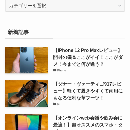
カ
テ
ゴ
リ
ー
新着記事
【iPhone 12 Pro Maxレビュー】
開封の儀＆ここがイイ！ここがダ
メ！今までと何が違う？
iPhone
【ダナー・ヴァーティゴ917レビ
ュー】軽くて履きやすくて雨用に
もなる便利な革ブーツ！
靴
【オンラインweb会議や飲み会に
最適！】超オススメのスマホ・タ