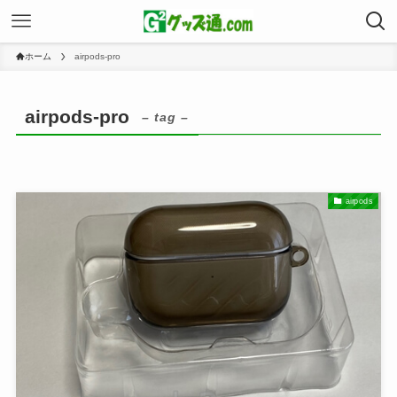
ホーム
airpods-pro
airpods-pro
– tag –
airpods