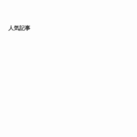
人気記事
【アップルのAirPods Proレビュ
ー 】ここがいい！ここがダメ！
airpods
【蛍光灯をLEDに交換する方法】
工事不要で簡単にLED化
家電
【食べた】今話題のサムライマッ
クの炙り醤油風ソース抜きにした
ら果たしておいしいのか？