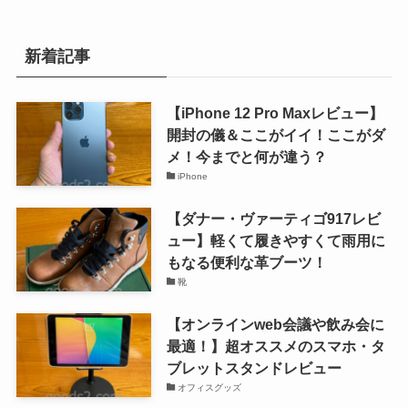
ゴ
リ
ー
新着記事
【iPhone 12 Pro Maxレビュー】
開封の儀＆ここがイイ！ここがダ
メ！今までと何が違う？
iPhone
【ダナー・ヴァーティゴ917レビ
ュー】軽くて履きやすくて雨用に
もなる便利な革ブーツ！
靴
【オンラインweb会議や飲み会に
最適！】超オススメのスマホ・タ
ブレットスタンドレビュー
オフィスグッズ